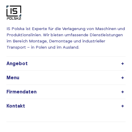
IS Polska ist Experte für die Verlagerung von Maschinen und
Produktionslinien. Wir bieten umfassende Dienstleistungen
im Bereich Montage, Demontage und industrieller
Transport – in Polen und im Ausland.
Angebot
Demontage von Maschinen
Menu
Montage von Maschinen
Über uns
Firmendaten
Maschinenverlagerungen
Angebot
Fabrikverlagerung
IS Polska Sp. z o.o.
Kontakt
Blog
Verlagerung von Produktionslinien
ul. Księcia Józefa Poniatowskiego 2
Referenzen
Entladung von Maschinen
Logistikleiter
Wrocław
Kontakt
Vermietung von Plattformen
pawel@ispolska.pl
USt-IdNr.: PL8993010969