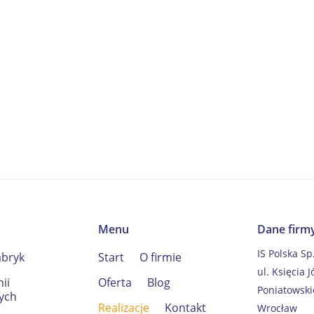
Menu
Dane firm
IS Polska Sp
abryk
Start
O firmie
ul. Księcia J
nii
Oferta
Blog
Poniatowsk
ych
Realizacje
Kontakt
Wrocław