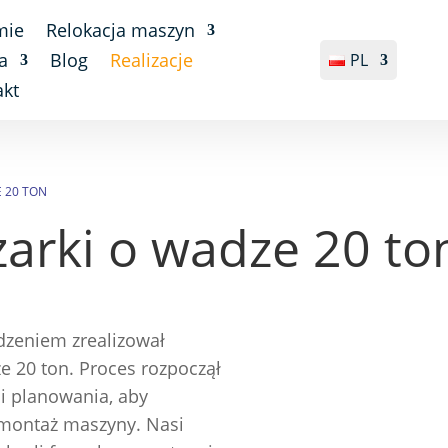
mie
Relokacja maszyn
a
Blog
Realizacje
PL
akt
E 20 TON
zarki o wadze 20 to
dzeniem zrealizował
ze 20 ton. Proces rozpoczął
 i planowania, aby
montaż maszyny. Nasi