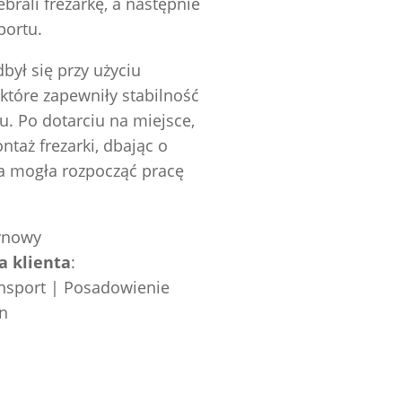
ebrali frezarkę, a następnie
portu.
był się przy użyciu
tóre zapewniły stabilność
u. Po dotarciu na miejsce,
taż frezarki, dbając o
a mogła rozpocząć pracę
zynowy
a klienta
:
nsport | Posadowienie
n