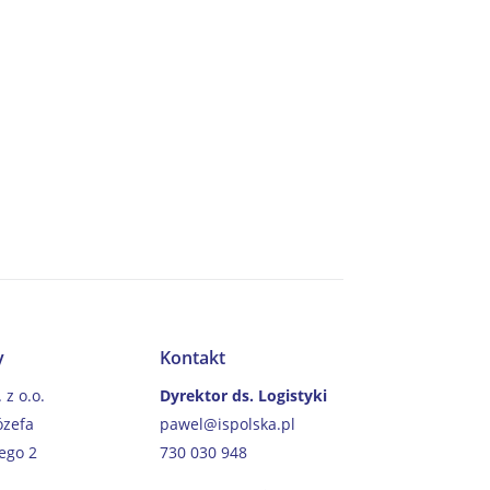
y
Kontakt
. z o.o.
Dyrektor ds. Logistyki
ózefa
pawel@ispolska.pl
iego 2
730 030 948