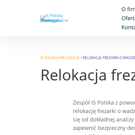
O fir
Ofert
Kont
IS POLSKA
/
REALIZACJE
/
RELOKACJA FREZARKI O WADZ
Relokacja fre
Zespół IS Polska z powo
relokację frezarki o wad
się od dokładnej analizy
zapewnić bezpieczny de