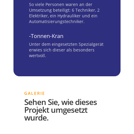
So viele Personen waren an der
Umsetzung beteiligt: 6 Techniker, 2
Elektriker, ein Hydrauliker und ein
Automatisierungstechniker.
-Tonnen-Kran
Unter dem eingesetzten Spezialgerät
erwies sich dieser als besonders
wertvoll.
GALERIE
Sehen Sie, wie dieses
Projekt umgesetzt
wurde.