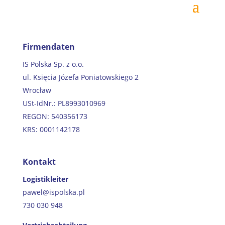
Firmendaten
IS Polska Sp. z o.o.
ul. Księcia Józefa Poniatowskiego 2
Wrocław
USt-IdNr.: PL8993010969
REGON: 540356173
KRS: 0001142178
Kontakt
Logistikleiter
pawel@ispolska.pl
730 030 948