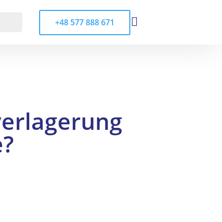

+48 577 888 671
verlagerung
e?