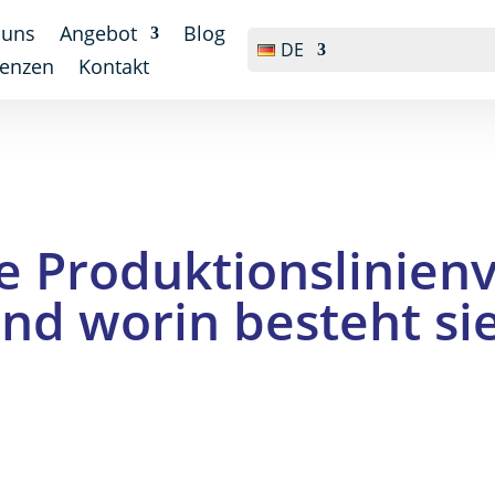
 uns
Angebot
Blog
DE
renzen
Kontakt
ne Produktionslinien
nd worin besteht si
Patryk Pabijańczyk
23 Juni 2025